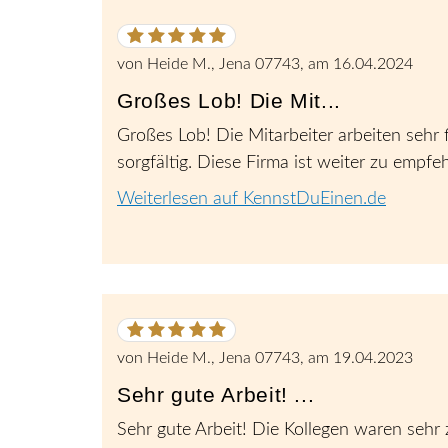
5
von
5
von
Heide M., Jena 07743
, am
16.04.2024
Sternen
Großes Lob! Die Mit...
Großes Lob! Die Mitarbeiter arbeiten sehr f
sorgfältig. Diese Firma ist weiter zu empfe
Weiterlesen auf KennstDuEinen.de
5
von
5
von
Heide M., Jena 07743
, am
19.04.2023
Sternen
Sehr gute Arbeit! ...
Sehr gute Arbeit! Die Kollegen waren sehr z