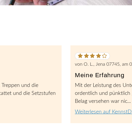
4
von
5
von
O. L., Jena 07745
, am
0
Sternen
Meine Erfahrung
 Treppen und die
Mit der Leistung des Unt
attet und die Setzstufen
ordentlich und pünktlich
Belag versehen war nic...
Weiterlesen auf KennstD