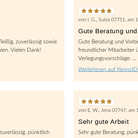
5
von
5
von
I. G., Sulza 07751
, am
1
Sternen
Gute Beratung und 
leißig, zuverlässig sowie
Gute Beratung und Vorber
hlen. Vielen Dank!
freundlicher Mitarbeiter
Verlegungsvorschläge. ...
Weiterlesen auf KennstD
5
von
5
von
E. W., Jena 07747
, am
Sternen
Sehr gute Arbeit
uverlässig, pünktlich
Sehr gute Beratung, pünk