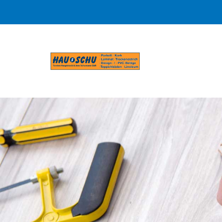
HAUsSCHU
Hauptstock
&
Schumann
GbR
Fußbodenbau